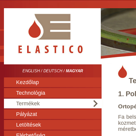
ENGLISH
/
DEUTSCH
/
MAGYAR
T
Kezdőlap
Technológia
1. Po
Termékek
Ortop
Pályázat
Fa bels
kozmet
Letöltések
méretb
Elérhetőség