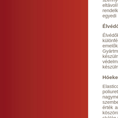
szenn
eltávol
rendel
egyedi 
Élvéd
Élvédő
külön
emelők
Gyárt
készül
védelm
készül
Hóeke
Elasti
poliur
nagymé
szembe
érték a
köszön