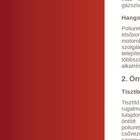
gázszi
Hangs
Poliur
elsőso
motor
szolgá
telepít
többsz
alkatré
2. Ön
Tisztí
Tisztít
rugal
tulajd
öntött
poliu
csővez