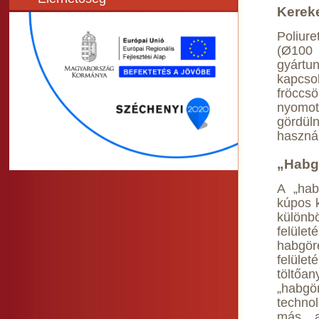
Kerek
Poliure
(Ø100
gyártu
kapcs
fröccsö
nyomot
gördü
használ
„Habg
A „hab
kúpos k
különb
felület
habgör
felüle
töltőa
„habgör
techno
más an