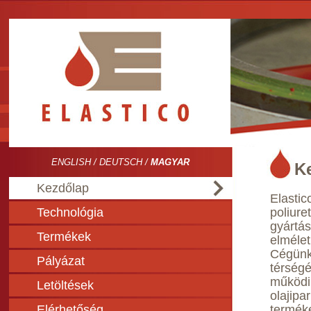
ENGLISH
/
DEUTSCH
/
MAGYAR
K
Kezdőlap
Elasti
Technológia
pol
gyártá
Termékek
elmélet
Cégün
Pályázat
térség
működi
Letöltések
olajipa
Elérhetőség
termék