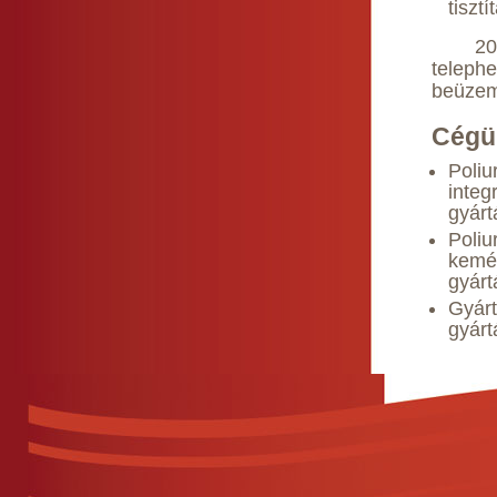
tiszt
2006-2
teleph
beüzem
Cégü
Poli
inte
gyárt
Poli
kemé
gyárt
Gyár
gyárt