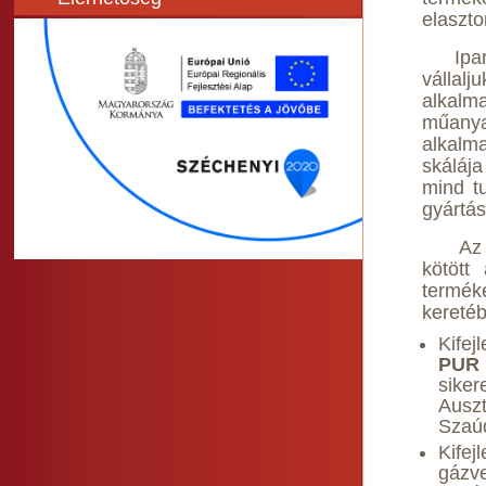
elaszto
Ipari 
vállal
alkalm
műanya
alkalm
skálája
mind t
gyártás
Az Ela
kötöt
termék
keretéb
Kifej
PUR 
sike
Auszt
Szaúd
Kifej
gázve