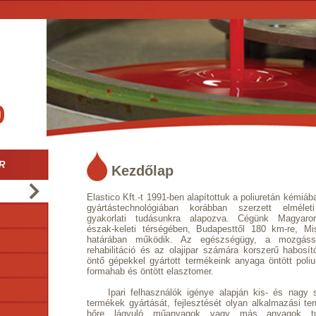
R
Kezdőlap
Elastico Kft.-t 1991-ben alapítottuk a poliuretán kémiáb
gyártástechnológiában korábban szerzett elméle
gyakorlati tudásunkra alapozva. Cégünk Magyaro
észak-keleti térségében, Budapesttől 180 km-re, Mi
határában működik. Az egészségügy, a mozgássz
rehabilitáció és az olajipar számára korszerű habosít
öntő gépekkel gyártott termékeink anyaga öntött poliu
formahab és öntött elasztomer.
Ipari felhasználók igénye alapján kis- és nagy sor
termékek gyártását, fejlesztését olyan alkalmazási t
hőre lágyuló műanyagok vagy más anyagok tula