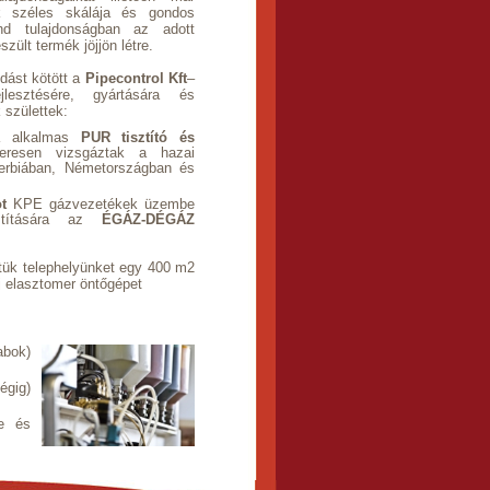
ok széles skálája és gondos
nd tulajdonságban az adott
ült termék jöjjön létre.
ást kötött a
Pipecontrol Kft
–
lesztésére, gyártására és
 születtek:
ára alkalmas
PUR tisztító és
eresen vizsgáztak a hazai
zerbiában, Németországban és
t
KPE gázvezetékek üzembe
sztítására az
ÉGÁZ-DÉGÁZ
ük telephelyünket egy 400 m
2
j elasztomer öntőgépet
abok)
égig)
e és