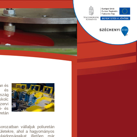
an és
ti és
rszág
skolc
ervi
ó- és
retán
ozatban vállaljuk poliuretán
erületekre, ahol a hagyományos
jdonságaikat illetően már