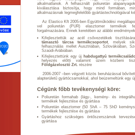
alkalmatlanok. A felhasznált poliuretán alapanyag
kiválasztása biztosítja, hogy mind formában, mi
alkalmazásnak legmegfelelőbb gyártástechnológiával kész
Az Elastico Kft 2005-ben Együttműködési megállapod
vel poliuretán (PUR) elasztomer termékek fej
forgalmazására. Ennek keretében az alábbi eredmények
Kifejlesztettük az acél csővezetékek tisztítás
támasztó tárcsa termékcsoportot
, melyek sik
felhasználás mellet Ausztriában, Szlovákiában, S
Szaúdi-Arábiában.
Kifejlesztettünk egy új
habdugattyú termékcsaládo
helyezés előtti valamint üzem közbeni ti
Földgázelosztó Zrt.
részére
2006-2007 –ben végzett közös beruházással bővített
alapterületű gyártócsarnokkal, ahol beüzemeltünk egy ú
Cégünk főbb tevékenységi köre:
Poliuretán formahab (lágy-, kemény- és integrálh
termékek fejlesztése és gyártása
Poliuretán elasztomer (50 ShA – 75 ShD keménys
termékek fejlesztése és gyártása
Gyártáshoz szükséges öntőszerszámok tervezés
gyártása