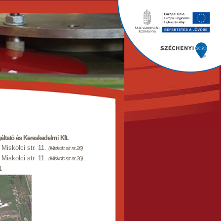
ltató és Kereskedelmi Kft.
iskolci str. 11.
(Miskolc str nr.26)
iskolci str. 11.
(Miskolc str nr.26)
1