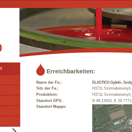
R
Erreichbarkeiten:
Name der Fa.:
ELASTICO Gyártó-, Szolgá
Sitz der Fa.:
H3711 Szirmabesenyõ, M
Produktion:
H3711 Szirmabesenyõ, M
Standort GPS:
N 48.13910, E 20.7771
Standort Mappe: