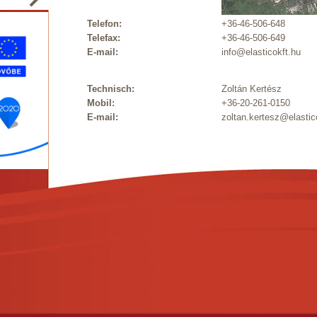
Telefon:
+36-46-506-648
Telefax:
+36-46-506-649
E-mail:
info@elasticokft.hu
Technisch:
Zoltán Kertész
Mobil:
+36-20-261-0150
E-mail:
zoltan.kertesz@elastic